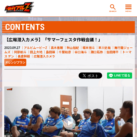
SEARCH
MENU
CONTENTS
【広報潜入カメラ】「サマーフェスタ作戦会議！」
2023.09.27
アルビムービーZ
高木善朗
秋山裕紀
堀米悠斗
早川史哉
舞行龍ジェー
ムズ
阿部航斗
田上大地
島田譲
千葉和彦
谷口海斗
瀬口拓弥
吉田陣平
トーマ
ス デン
長倉幹樹
広報潜入カメラ