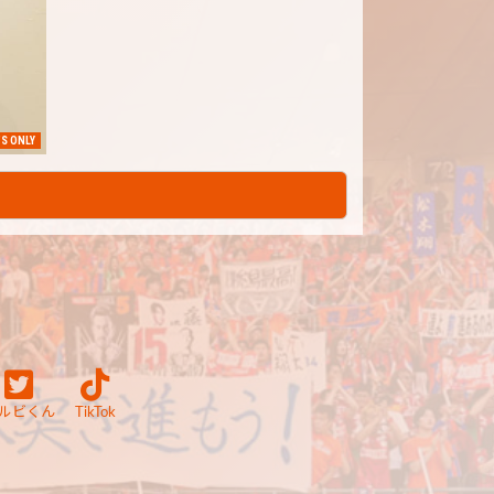
S ONLY
ルビくん
TikTok