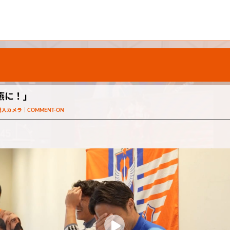
燕に！」
潜入カメラ
COMMENT-ON