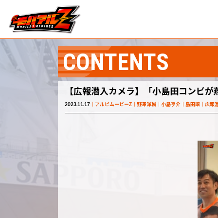
CONTENTS
【広報潜入カメラ】「小島田コンビが
2023.11.17
アルビムービーZ
野澤洋輔
小島亨介
島田譲
広報