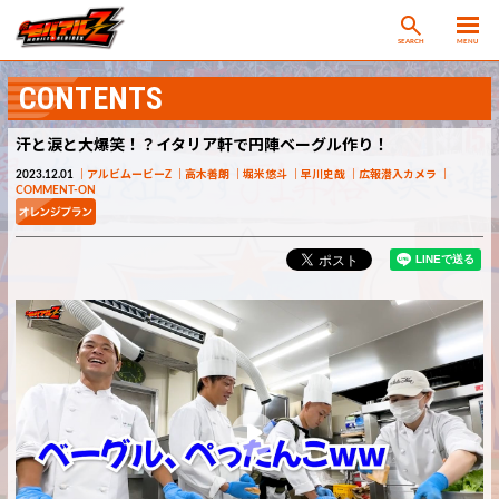
SEARCH
MENU
CONTENTS
汗と涙と大爆笑！？イタリア軒で円陣ベーグル作り！
2023.12.01
アルビムービーZ
高木善朗
堀米悠斗
早川史哉
広報潜入カメラ
COMMENT-ON