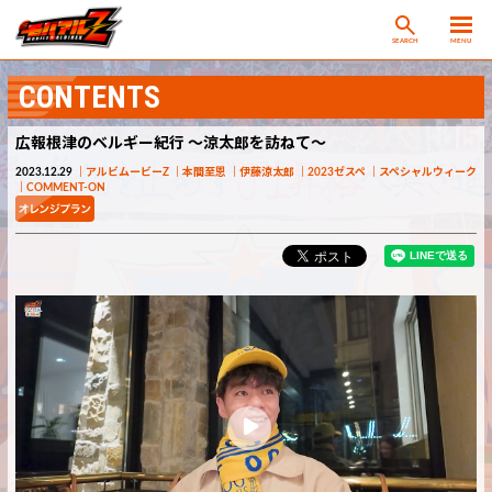
SEARCH
MENU
CONTENTS
広報根津のベルギー紀行 ～涼太郎を訪ねて～
2023.12.29
アルビムービーZ
本間至恩
伊藤涼太郎
2023ゼスペ
スペシャルウィーク
COMMENT-ON