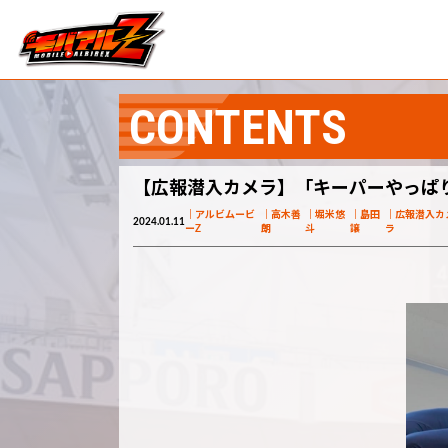
CONTENTS
【広報潜入カメラ】「キーパーやっぱ
アルビムービ
高木善
堀米悠
島田
広報潜入カ
2024.01.11
ーZ
朗
斗
譲
ラ