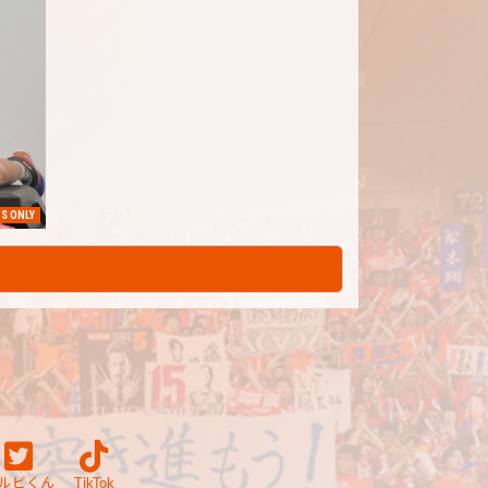
S ONLY
ルビくん
TikTok