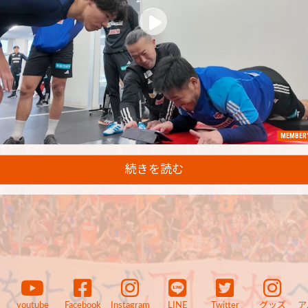
MEMBER'
続きを読む
youtube
Facebook
Instagram
LINE
Twitter
グッズ
ア