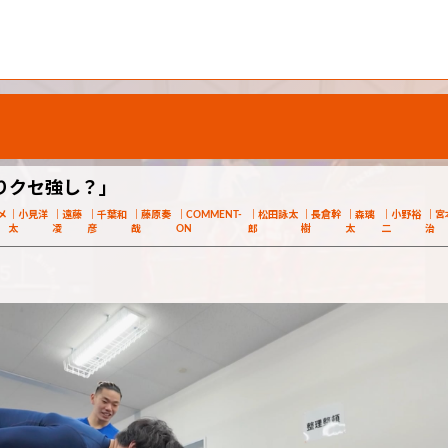
りクセ強し？」
メ
小見洋
遠藤
千葉和
藤原奏
COMMENT-
松田詠太
長倉幹
森璃
小野裕
宮
太
凌
彦
哉
ON
郎
樹
太
二
治