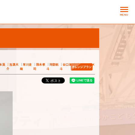
MENU
本英
吉満大
早川史
鈴木孝
阿部航
谷口海
ダニーロ ゴメ
介
哉
司
斗
斗
ス