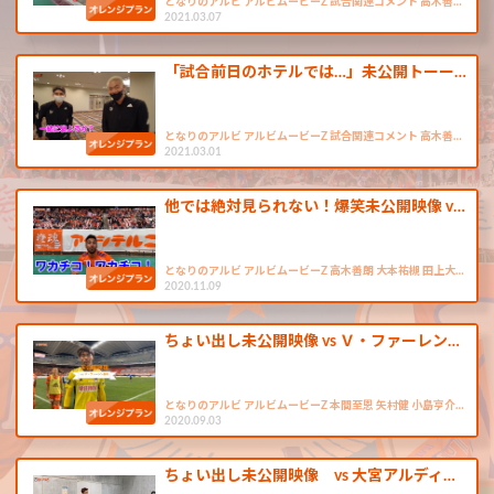
となりのアルビ アルビムービーZ 試合関連コメント 高木善…
2021.03.07
「試合前日のホテルでは…」未公開トーー…
となりのアルビ アルビムービーZ 試合関連コメント 高木善…
2021.03.01
他では絶対見られない！爆笑未公開映像 v…
となりのアルビ アルビムービーZ 高木善朗 大本祐槻 田上大…
2020.11.09
ちょい出し未公開映像 vs Ｖ・ファーレン…
となりのアルビ アルビムービーZ 本間至恩 矢村健 小島亨介…
2020.09.03
ちょい出し未公開映像 vs 大宮アルディ…