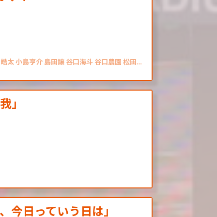
皓太 小島亨介 島田譲 谷口海斗 谷口農園 松田…
琉我」
、今日っていう日は」