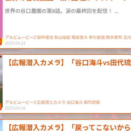
世界の谷口農園の第8話。涙の最終回を配信！ …
アルビムービーZ 田中達也 秋山裕紀 堀米悠斗 早川史哉 鈴木孝司 玉川
2025.04.23
【広報潜入カメラ】「谷口海斗vs田代
アルビムービーZ 広報潜入カメラ 谷口海斗 田代琉我
2025.04.16
【広報潜入カメラ】「戻ってこないから