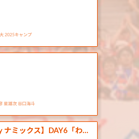
 2025キャンプ
」
彦 星雄次 谷口海斗
by ナミックス】DAY6「わ…