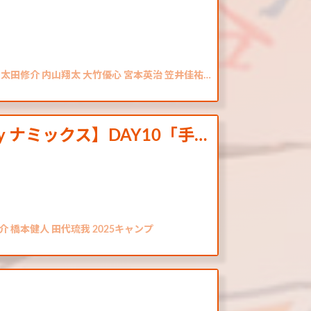
 太田修介 内山翔太 大竹優心 宮本英治 笠井佳祐…
by ナミックス】DAY10「手…
 橋本健人 田代琉我 2025キャンプ