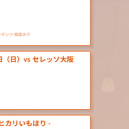
ンテンツ 樹森大介
（日）vs セレッソ大阪
ヒカリいもほり -