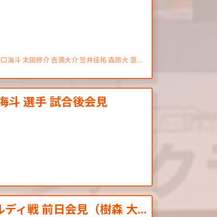
口海斗 太田修介 吉満大介 笠井佳祐 森昂大 落…
 海斗 選手 試合後会見
ェルディ戦 前日会見（樹森 大…