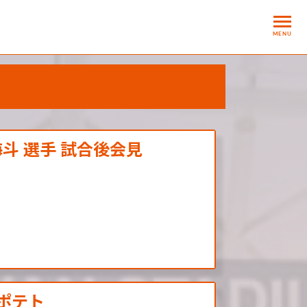
MENU
海斗 選手 試合後会見
トポテト