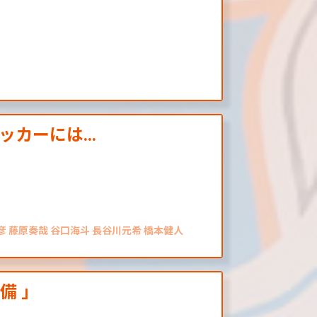
カーには...
彦 藤原奏哉 谷口海斗 長谷川元希 橋本健人
備 」