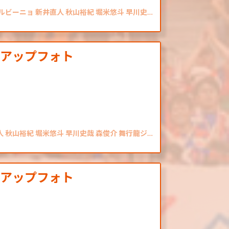
シルビーニョ 新井直人 秋山裕紀 堀米悠斗 早川史…
クアップフォト
人 秋山裕紀 堀米悠斗 早川史哉 森俊介 舞行龍ジ…
クアップフォト