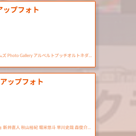
アップフォト
Photo Gallery アルベルトプッチオルトネダ…
クアップフォト
ョ 新井直人 秋山裕紀 堀米悠斗 早川史哉 森俊介…