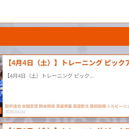
【4月4日（土）】トレーニング ピック
【4月4日（土）トレーニング ピック…
田中達也 本間至恩 岡本將成 渡邊泰基 渡邉新太 藤田和輝 シルビーニ
2020.04.04