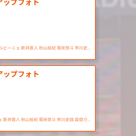
アップフォト
シルビーニョ 新井直人 秋山裕紀 堀米悠斗 早川史…
アップフォト
ョ 新井直人 秋山裕紀 堀米悠斗 早川史哉 森俊介…