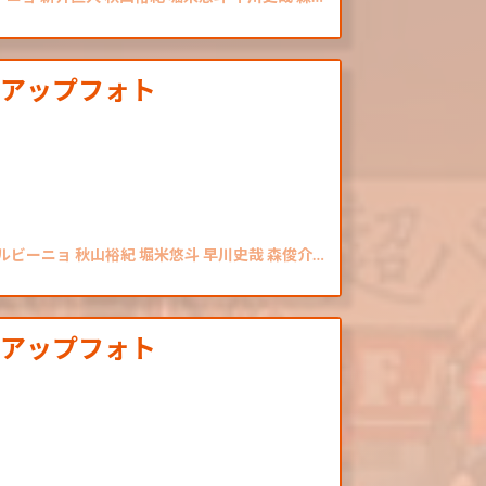
クアップフォト
シルビーニョ 秋山裕紀 堀米悠斗 早川史哉 森俊介…
クアップフォト