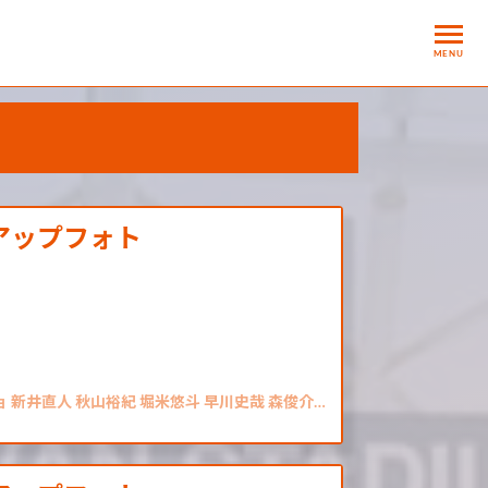
MENU
アップフォト
ョ 新井直人 秋山裕紀 堀米悠斗 早川史哉 森俊介…