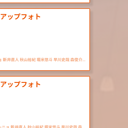
クアップフォト
ョ 新井直人 秋山裕紀 堀米悠斗 早川史哉 森俊介…
クアップフォト
ルビーニョ 新井直人 秋山裕紀 堀米悠斗 早川史哉 森…