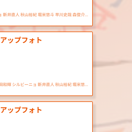
ョ 新井直人 秋山裕紀 堀米悠斗 早川史哉 森俊介…
クアップフォト
藤田和輝 シルビーニョ 新井直人 秋山裕紀 堀米悠…
クアップフォト