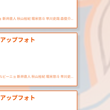
ョ 新井直人 秋山裕紀 堀米悠斗 早川史哉 森俊介…
クアップフォト
シルビーニョ 新井直人 秋山裕紀 堀米悠斗 早川史…
クアップフォト