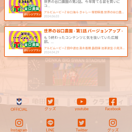
世界の谷口農園の第2話。今年育てる苗を買いに
コ…
アルビムービーZ 谷口海斗 きゃしー 塚野麻美 世界の谷口農…
2024.06.03
世界の谷口農園 - 第1話 バージョンアップ -
もう終わったコンテンツと気を抜いていた広報
部。…
アルビムービーZ 田中達也 高木善朗 島田譲 池澤波空 小見洋…
2024.04.29
グッズ
youtube
Facebook
OFFICIAL
Instagram
LINE
Twitter
グッズ