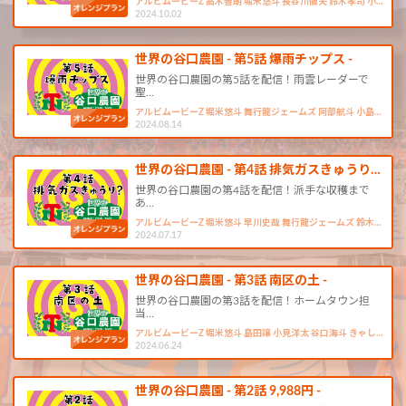
アルビムービーZ 高木善朗 堀米悠斗 長谷川徹夫 鈴木孝司 小…
2024.10.02
世界の谷口農園 - 第5話 爆雨チップス -
世界の谷口農園の第5話を配信！雨雲レーダーで
聖…
アルビムービーZ 堀米悠斗 舞行龍ジェームズ 阿部航斗 小島…
2024.08.14
世界の谷口農園 - 第4話 排気ガスきゅうり…
世界の谷口農園の第4話を配信！派手な収穫まで
あ…
アルビムービーZ 堀米悠斗 早川史哉 舞行龍ジェームズ 鈴木…
2024.07.17
世界の谷口農園 - 第3話 南区の土 -
世界の谷口農園の第3話を配信！ホームタウン担
当…
アルビムービーZ 堀米悠斗 島田譲 小見洋太 谷口海斗 きゃし…
2024.06.24
世界の谷口農園 - 第2話 9,988円 -