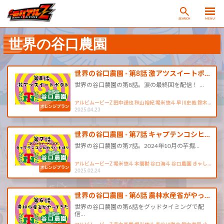
SEARCH
MENU
世界の谷口農園
世界の谷口農園 - 第8話 激アツスイートポ…
世界の谷口農園の第8話。涙の最終回を配信！ …
アルビムービーZ 田中達也 秋山裕紀 堀米悠斗 早川史哉 鈴木…
2025.04.23
世界の谷口農園 - 第7話 キャプテンコシヒ…
世界の谷口農園の第7話。2024年10月の芋掘…
アルビムービーZ 堀米悠斗 本間勲 谷口海斗 谷口農園 きゃし…
2025.02.24
世界の谷口農園 - 第6話 農林水産省がやっ…
世界の谷口農園の第6話をグッドタイミングで配
信…