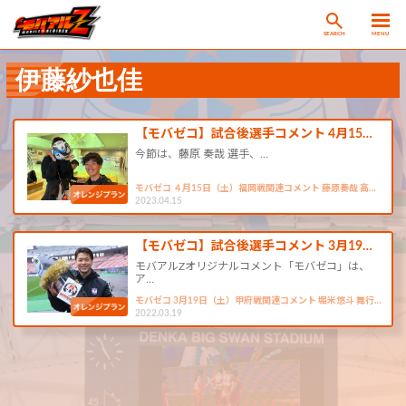
SEARCH
MENU
伊藤紗也佳
【モバゼコ】試合後選手コメント 4月15…
今節は、藤原 奏哉 選手、…
モバゼコ ４月15日（土）福岡戦関連コメント 藤原奏哉 高…
2023.04.15
【モバゼコ】試合後選手コメント 3月19…
モバアルZオリジナルコメント「モバゼコ」は、
ア…
モバゼコ 3月19日（土）甲府戦関連コメント 堀米悠斗 舞行…
2022.03.19