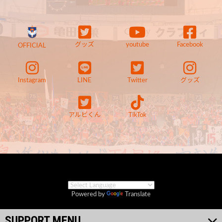
グッズ
youtube
Facebook
OFFICIAL
Instagram
LINE
Twitter
グッズ
アルビくん
TikTok
Powered by
Translate
SUPPORT MENU