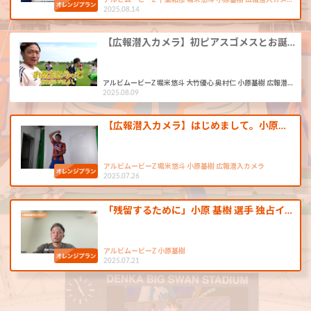
アルビムービーZ 千葉和彦 堀米悠斗 小原基樹 広報潜入カメ…
2025.08.14
【広報潜入カメラ】初ピアスゴメスとお誕…
アルビムービーZ 堀米悠斗 大竹優心 奥村仁 小原基樹 広報潜…
2025.08.09
【広報潜入カメラ】はじめまして。小原…
アルビムービーZ 堀米悠斗 小原基樹 広報潜入カメラ
2025.07.26
「残留するために」小原 基樹 選手 独占イ…
アルビムービーZ 小原基樹
2025.07.21