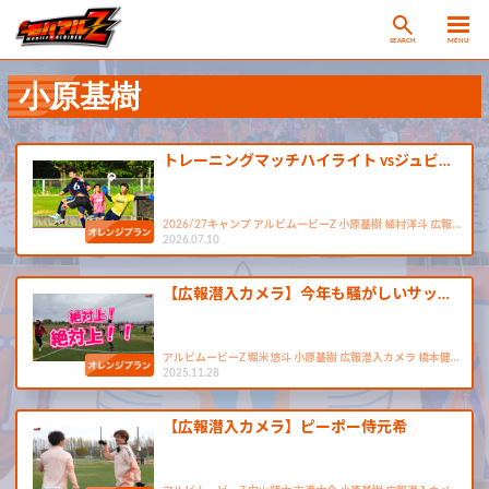
SEARCH
MENU
小原基樹
トレーニングマッチハイライト vsジュビ…
2026/27キャンプ アルビムービーZ 小原基樹 植村洋斗 広報…
2026.07.10
【広報潜入カメラ】今年も騒がしいサッ…
アルビムービーZ 堀米悠斗 小原基樹 広報潜入カメラ 橋本健…
2025.11.28
【広報潜入カメラ】ピーポー侍元希