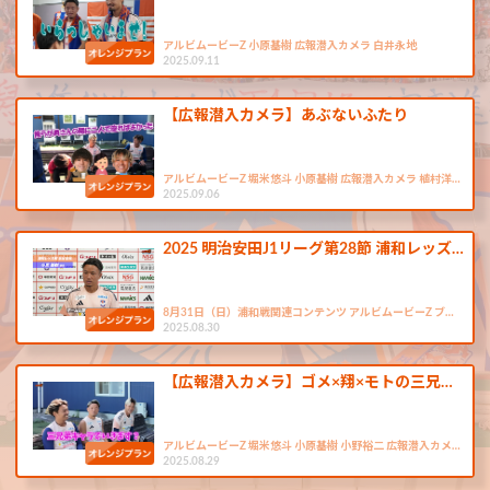
アルビムービーZ 小原基樹 広報潜入カメラ 白井永地
2025.09.11
【広報潜入カメラ】あぶないふたり
アルビムービーZ 堀米悠斗 小原基樹 広報潜入カメラ 植村洋…
2025.09.06
2025 明治安田J1リーグ第28節 浦和レッズ…
8月31日（日）浦和戦関連コンテンツ アルビムービーZ ブ…
2025.08.30
【広報潜入カメラ】ゴメ×翔×モトの三兄…
アルビムービーZ 堀米悠斗 小原基樹 小野裕二 広報潜入カメ…
2025.08.29