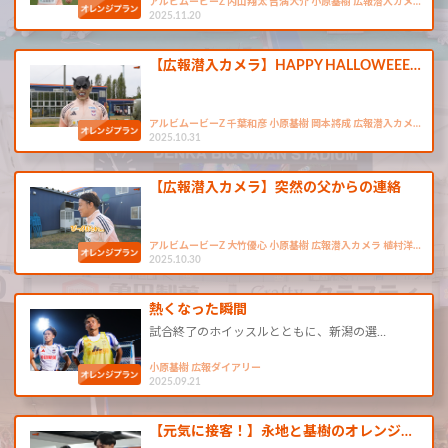
アルビムービーZ 内山翔太 吉満大介 小原基樹 広報潜入カメ…
2025.11.20
【広報潜入カメラ】HAPPY HALLOWEEE…
アルビムービーZ 千葉和彦 小原基樹 岡本將成 広報潜入カメ…
2025.10.31
【広報潜入カメラ】突然の父からの連絡
アルビムービーZ 大竹優心 小原基樹 広報潜入カメラ 植村洋…
2025.10.30
熱くなった瞬間
試合終了のホイッスルとともに、新潟の選…
小原基樹 広報ダイアリー
2025.09.21
【元気に接客！】永地と基樹のオレンジ…