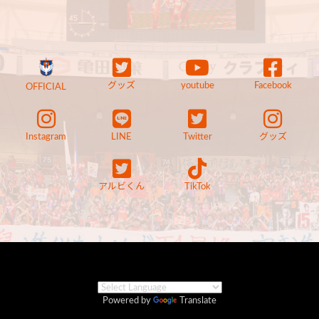
グッズ
youtube
Facebook
OFFICIAL
Instagram
LINE
Twitter
グッズ
アルビくん
TikTok
Powered by
Translate