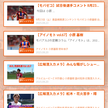
【モバゼコ】試合後選手コメント 8月23…
今回は 小原 …
8月23日（土）鹿島戦関連コンテンツ モバゼコ 小原基樹 白…
2025.08.23
【アイノモト vol.67】小原 基樹
モバアルZの定期コラム「アイノモト」は、202…
アイノモト 小原基樹 野本桂子
2025.08.20
【広報潜入カメラ】みんな騒がしシュー…
アルビムービーZ 大竹優心 小原基樹 島村拓弥 広報潜入カメ…
2025.08.20
【広報潜入カメラ】舩木・花火苦手・翔