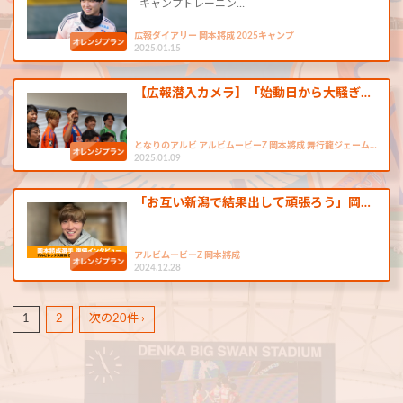
キャンプトレーニン…
広報ダイアリー 岡本將成 2025キャンプ
2025.01.15
【広報潜入カメラ】「始動日から大騒ぎ…
となりのアルビ アルビムービーZ 岡本將成 舞行龍ジェーム…
2025.01.09
「お互い新潟で結果出して頑張ろう」岡…
アルビムービーZ 岡本將成
2024.12.28
1
2
次の20件 ›