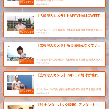
岡本將成 広報ダイアリー
2025.11.15
【広報潜入カメラ】HAPPY HALLOWEEE…
アルビムービーZ 千葉和彦 小原基樹 岡本將成 広報潜入カメ…
2025.10.31
【広報潜入カメラ】もう頑張んなくてい…
アルビムービーZ 堀米悠斗 大竹優心 岡本將成 広報潜入カメ…
2025.09.16
【広報潜入カメラ】7月5日に地球が壊れ…
アルビムービーZ 内山翔太 千葉和彦 堀米悠斗 岡本將成 広報…
2025.07.08
【#1 センターバック談義】アフタートー…