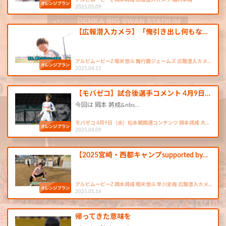
アルビムービーZ 岡本將成 広報潜入カメラ 稲村隼翔
2025.05.09
【広報潜入カメラ】「俺引き出し何もな…
アルビムービーZ 堀米悠斗 舞行龍ジェームズ 広報潜入カメ…
2025.04.11
【モバゼコ】試合後選手コメント 4月9日…
今回は 岡本 將成&nbs…
モバゼコ 4月9日（水）松本戦関連コンテンツ 岡本將成 大…
2025.04.09
【2025宮崎・西都キャンプsupported by…
アルビムービーZ 岡本將成 堀米悠斗 早川史哉 広報潜入カメ…
2025.01.16
帰ってきた意味を