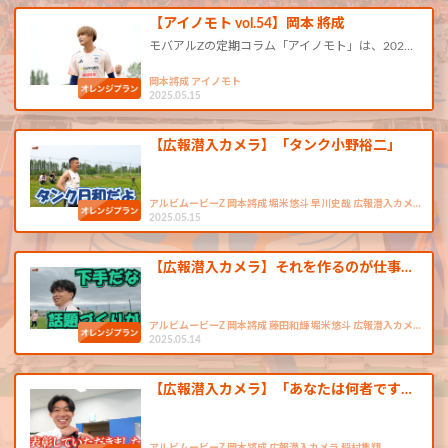
【アイノモト vol.54】岡本 將成
モバアルZの定期コラム「アイノモト」は、202…
岡本將成 アイノモト
2025.05.15
【広報潜入カメラ】「タンク小野裕二」
アルビムービーZ 岡本將成 堀米悠斗 早川史哉 広報潜入カメ…
2025.05.15
【広報潜入カメラ】それを作るのが仕事…
アルビムービーZ 岡本將成 藤田和輝 堀米悠斗 広報潜入カメ…
2025.05.14
【広報潜入カメラ】「あなたは何者です…