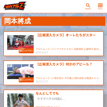
SEARCH
MENU
岡本將成
【広報潜入カメラ】オーレたちがスター
アルビムービーZ シマブクカズヨシ 佐藤海宏 土屋明大 奥村…
2026.06.21
【広報潜入カメラ】何かのアピール？
アルビムービーZ 堀米悠斗 大竹優心 岡本將成 広報潜入カメ…
2025.11.27
なんとしてでも
クラブハウス付近に…