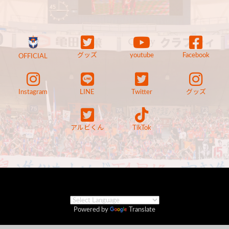
グッズ
youtube
Facebook
OFFICIAL
Instagram
LINE
Twitter
グッズ
アルビくん
TikTok
Powered by
Translate