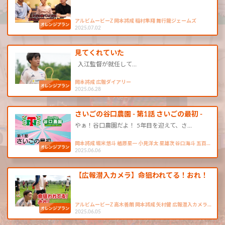
アルビムービーZ 岡本將成 稲村隼翔 舞行龍ジェームズ
2025.07.02
見てくれていた
入江監督が就任して…
岡本將成 広報ダイアリー
2025.06.28
さいごの谷口農園 - 第1話 さいごの最初 -
やぁ！谷口農園だよ！ 5年目を迎えて、さ…
岡本將成 堀米悠斗 楢原星一 小見洋太 星雄次 谷口海斗 五百…
2025.06.06
【広報潜入カメラ】命狙われてる！おれ！
アルビムービーZ 高木善朗 岡本將成 矢村健 広報潜入カメラ…
2025.06.05