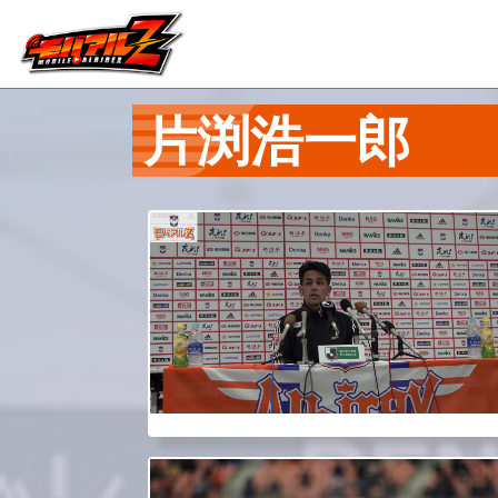
片渕浩一郎