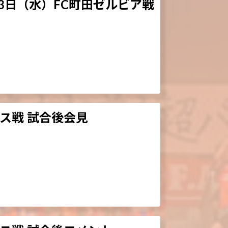
3日（水）FC町田ゼルビア戦
ィス戦 試合後会見