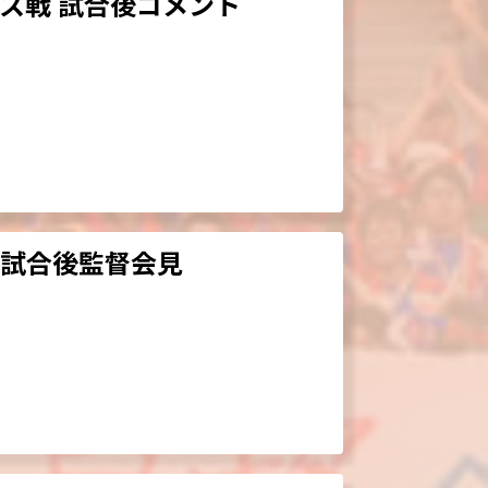
ィス戦 試合後コメント
戦試合後監督会見