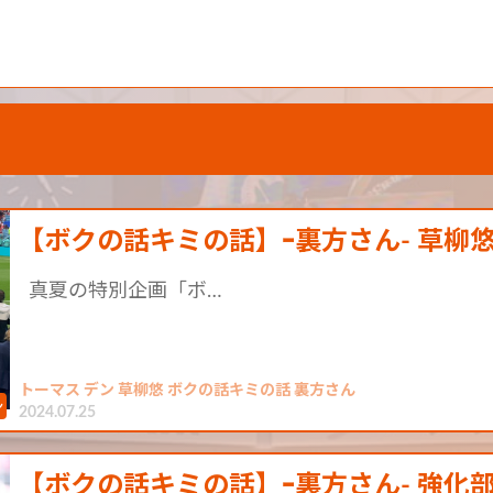
【ボクの話キミの話】ｰ裏方さん- 草柳
真夏の特別企画「ボ…
トーマス デン 草柳悠 ボクの話キミの話 裏方さん
2024.07.25
【ボクの話キミの話】ｰ裏方さん- 強化部