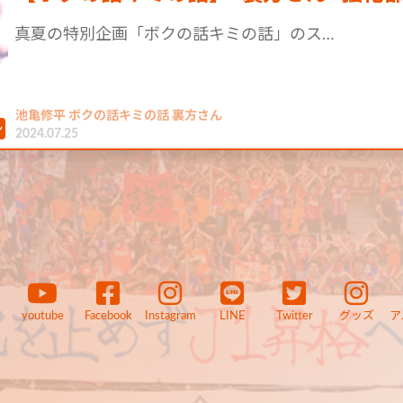
真夏の特別企画「ボクの話キミの話」のス…
池亀修平 ボクの話キミの話 裏方さん
2024.07.25
youtube
Facebook
Instagram
LINE
Twitter
グッズ
ア