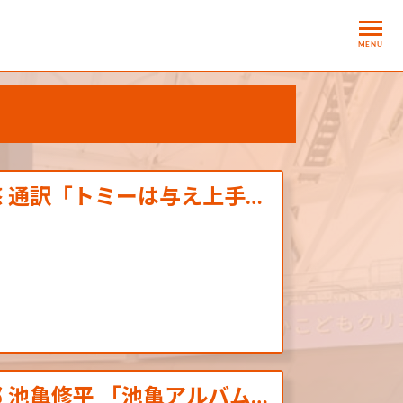
MENU
悠 通訳「トミーは与え上手…
 池亀修平 「池亀アルバム…