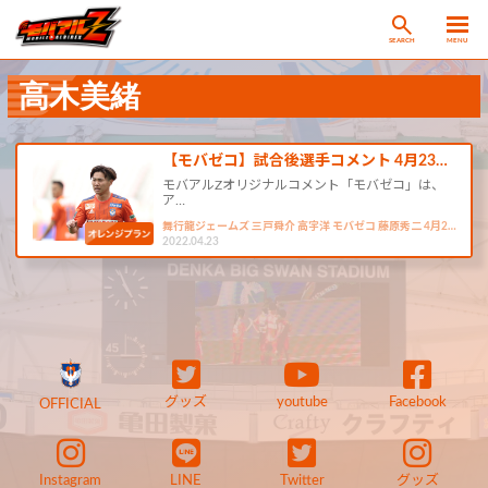
SEARCH
MENU
高木美緒
【モバゼコ】試合後選手コメント 4月23…
モバアルZオリジナルコメント「モバゼコ」は、
ア…
舞行龍ジェームズ 三戸舜介 高宇洋 モバゼコ 藤原秀二 4月2…
2022.04.23
グッズ
youtube
Facebook
OFFICIAL
Instagram
LINE
Twitter
グッズ