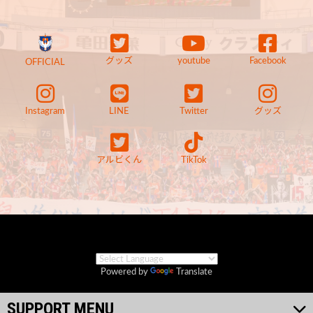
グッズ
youtube
Facebook
OFFICIAL
Instagram
LINE
Twitter
グッズ
アルビくん
TikTok
Powered by
Translate
SUPPORT MENU