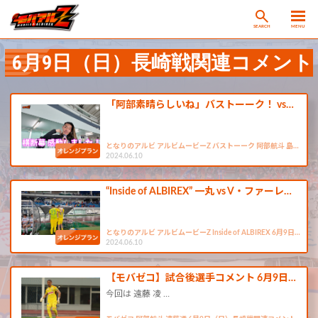
SEARCH
MENU
6月9日（日）長崎戦関連コメント
「阿部素晴らしいね」バストーーク！ vs…
となりのアルビ アルビムービーZ バストーーク 阿部航斗 島…
2024.06.10
“Inside of ALBIREX” 一丸 vs V・ファーレ…
となりのアルビ アルビムービーZ Inside of ALBIREX 6月9日…
2024.06.10
【モバゼコ】試合後選手コメント 6月9日…
今回は 遠藤 凌 …