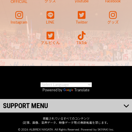
グッズ
youtube
Facebook
OFFICIAL
Instagram
LINE
Twitter
グッズ
アルビくん
TikTok
Powered by
Translate
SUPPORT MENU
掲載されているすべてのコンテンツ
(記事、画像、音声データ、映像データ等)の無断転載を禁じます。
© 2026 ALBIREX NIIGATA. All Rights Reserved. Powered by
SKIYAKI Inc.