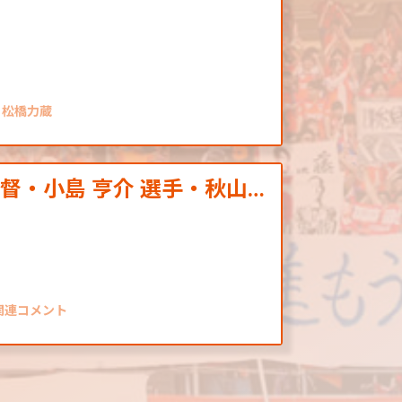
 松橋力蔵
監督・小島 亨介 選手・秋山…
戦関連コメント