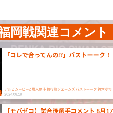
）福岡戦関連コメント
「コレで合ってんの!?」バストーーク！ 
アルビムービーZ 堀米悠斗 舞行龍ジェームズ バストーーク 鈴木孝司 
2024.08.18
【モバゼコ】試合後選手コメント 8月17