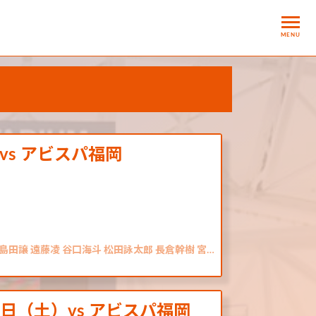
MENU
vs アビスパ福岡
島田譲 遠藤凌 谷口海斗 松田詠太郎 長倉幹樹 宮…
日（土）vs アビスパ福岡