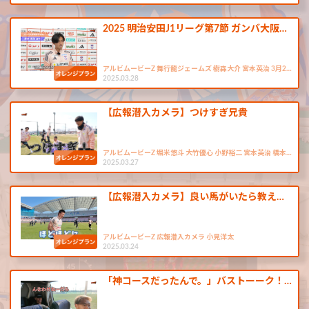
2025 明治安田J1リーグ第7節 ガンバ大阪…
アルビムービーZ 舞行龍ジェームズ 樹森大介 宮本英治 3月2…
2025.03.28
【広報潜入カメラ】つけすぎ兄貴
アルビムービーZ 堀米悠斗 大竹優心 小野裕二 宮本英治 橋本…
2025.03.27
【広報潜入カメラ】良い馬がいたら教え…
アルビムービーZ 広報潜入カメラ 小見洋太
2025.03.24
「神コースだったんで。」バストーーク！…