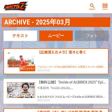
SEARCH
MENU
ARCHIVE - 2025年03月
テキスト
ムービー
フォト
【広報潜入カメラ】堂々と巻く
アルビムービーZ 秋山裕紀 堀米悠斗 広報潜入カメラ 太田修…
2025.03.31
【無料公開】“Inside of ALBIREX 2025” Epi…
※本日の「Inside of&nbs…
となりのアルビ アルビムービーZ Inside of ALBIREX 3月29…
2025.03.29