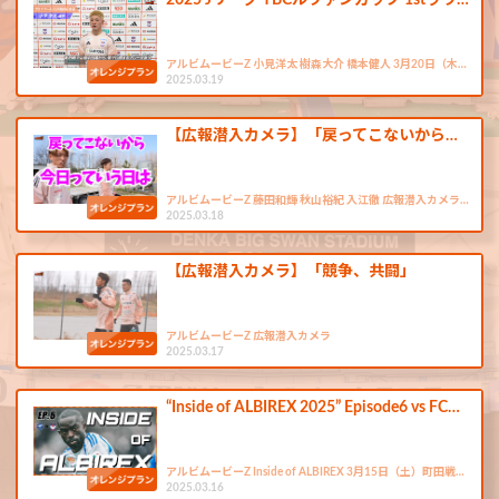
2025 Jリーグ YBCルヴァンカップ 1stラウ…
アルビムービーZ 小見洋太 樹森大介 橋本健人 3月20日（木…
2025.03.19
【広報潜入カメラ】「戻ってこないから…
アルビムービーZ 藤田和輝 秋山裕紀 入江徹 広報潜入カメラ…
2025.03.18
【広報潜入カメラ】「競争、共闘」
アルビムービーZ 広報潜入カメラ
2025.03.17
“Inside of ALBIREX 2025” Episode6 vs FC…
アルビムービーZ Inside of ALBIREX 3月15日（土）町田戦…
2025.03.16