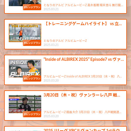
となりのアルビ アルビムービーZ 高木善朗 堀米悠斗 舞行龍…
2025.03.21
【トレーニングゲームハイライト】 vs 立…
となりのアルビ アルビムービーZ
2025.03.21
“Inside of ALBIREX 2025” Episode7 vs ヴァ…
アルビムービーZ Inside of ALBIREX 3月20日（木・祝）八…
2025.03.20
3月20日（木・祝）ヴァンラーレ八戸 戦…
アルビムービーZ 樹森大介 3月20日（木・祝）八戸戦関連…
2025.03.20