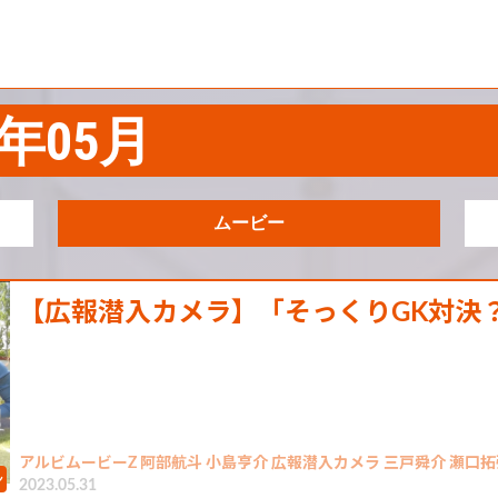
23年05月
ムービー
【広報潜入カメラ】「そっくりGK対決
アルビムービーZ 阿部航斗 小島亨介 広報潜入カメラ 三戸舜介 瀬口拓
2023.05.31