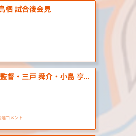
ン鳥栖 試合後会見
 監督・三戸 舜介・小島 亨…
戦関連コメント