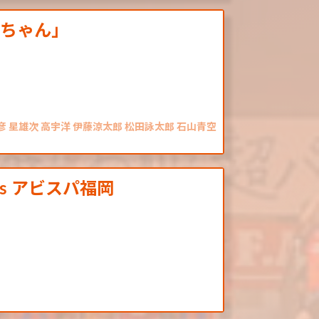
戸ちゃん」
 星雄次 高宇洋 伊藤涼太郎 松田詠太郎 石山青空
と vs アビスパ福岡