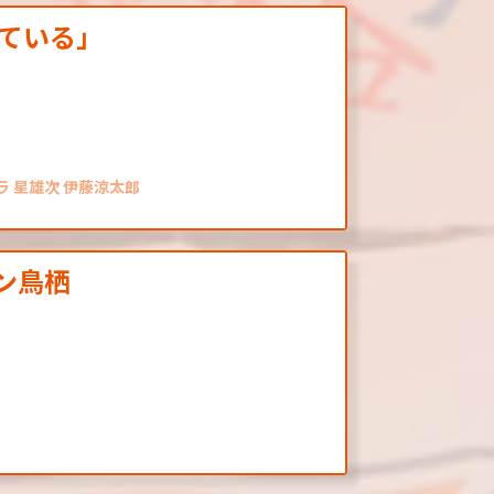
ている」
ラ 星雄次 伊藤涼太郎
サガン鳥栖