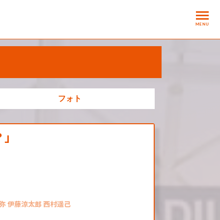
MENU
フォト
？」
弥 伊藤涼太郎 西村遥己