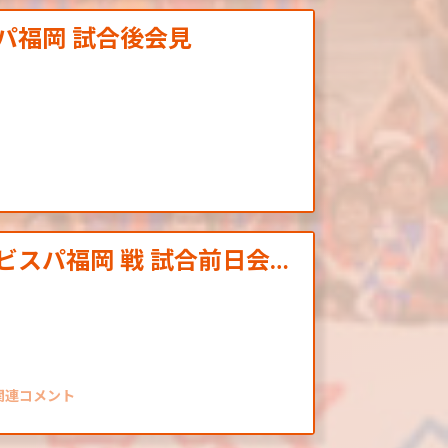
スパ福岡 試合後会見
アビスパ福岡 戦 試合前日会…
戦関連コメント