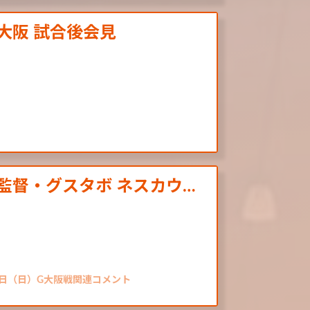
バ大阪 試合後会見
 監督・グスタボ ネスカウ…
28日（日）G大阪戦関連コメント