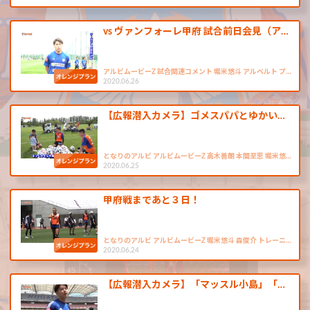
vs ヴァンフォーレ甲府 試合前日会見（ア…
アルビムービーZ 試合関連コメント 堀米悠斗 アルベルト プ…
2020.06.26
【広報潜入カメラ】ゴメスパパとゆかい…
となりのアルビ アルビムービーZ 高木善朗 本間至恩 堀米悠…
2020.06.25
甲府戦まであと３日！
となりのアルビ アルビムービーZ 堀米悠斗 森俊介 トレーニ…
2020.06.24
【広報潜入カメラ】「マッスル小島」「…