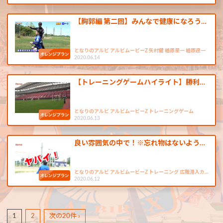
【胸郭編 第二回】みんなで健康になろう…
となりのアルビ アルビムービーZ 矢村健 楢原星一 楢原週一
2020.06.14
【トレーニングゲームハイライト】勝利…
となりのアルビ アルビムービーZ トレーニングゲーム
2020.06.13
良い雰囲気の中で！※忘れ物はないよう…
となりのアルビ アルビムービーZ トレーニング 広報潜入カ…
2020.06.12
1
2
次の20件 ›