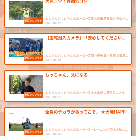
天気ヨシ！雰囲気ヨシ！
となりのアルビ アルビムービーZ 高木善朗 新井直人 秋山裕…
2020.06.19
【広報潜入カメラ】「安心してください…
となりのアルビ アルビムービーZ 田中達也 高木善朗 本間至…
2020.06.18
もっちゃん、父になる
となりのアルビ アルビムービーZ 大本祐槻 広報潜入カメラ
2020.06.17
全員のチカラがあってこそ。 ★大地HAPP…
となりのアルビ アルビムービーZ トレーニング 田上大地 広…
2020.06.16