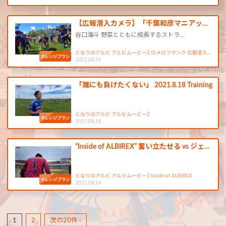
【広報潜入カメラ】「千葉和彦マニアッ…
谷口海斗 野菜とともに成長するストラ…
となりのアルビ アルビムービーZ ロメロフランク 広報潜入…
2021.08.19
「誰にも負けたくない」 2021.8.18 Training
となりのアルビ アルビムービーZ
2021.08.18
“Inside of ALBIREX” 奮い立たせる vs ジェ…
となりのアルビ アルビムービーZ Inside of ALBIREX
2021.08.14
1
2
次の20件 ›