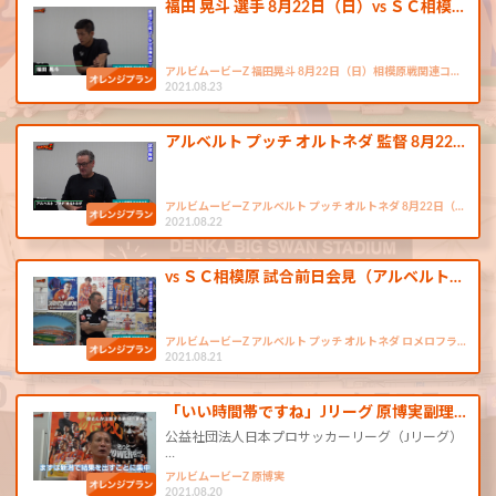
福田 晃斗 選手 8月22日（日）vs ＳＣ相模…
アルビムービーZ 福田晃斗 8月22日（日）相模原戦関連コ…
2021.08.23
アルベルト プッチ オルトネダ 監督 8月22…
アルビムービーZ アルベルト プッチ オルトネダ 8月22日（…
2021.08.22
vs ＳＣ相模原 試合前日会見（アルベルト…
アルビムービーZ アルベルト プッチ オルトネダ ロメロフラ…
2021.08.21
「いい時間帯ですね」Jリーグ 原博実副理…
公益社団法人日本プロサッカーリーグ（Jリーグ）
…
アルビムービーZ 原博実
2021.08.20