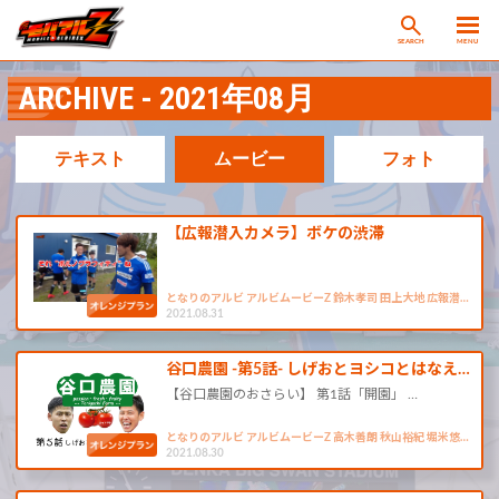
SEARCH
MENU
ARCHIVE - 2021年08月
テキスト
ムービー
フォト
【広報潜入カメラ】ボケの渋滞
となりのアルビ アルビムービーZ 鈴木孝司 田上大地 広報潜…
2021.08.31
谷口農園 -第5話- しげおとヨシコとはなえ…
【谷口農園のおさらい】 第1話「開園」 …
となりのアルビ アルビムービーZ 高木善朗 秋山裕紀 堀米悠…
2021.08.30