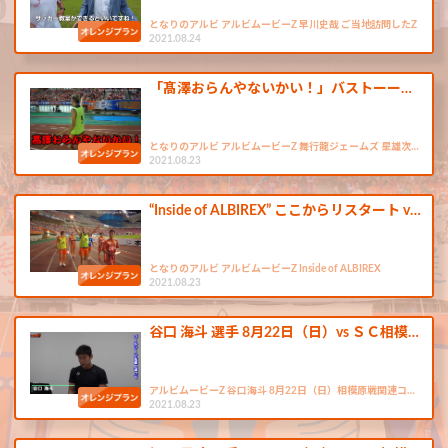
となりのアルビ アルビムービーZ 早川史哉 ご当地訪問したZ
2021.08.24
「髙澤おらんやないかい！」バストーー…
となりのアルビ アルビムービーZ 舞行龍ジェームズ 星雄次…
2021.08.23
“Inside of ALBIREX” ここからリスタート v…
となりのアルビ アルビムービーZ Inside of ALBIREX
2021.08.23
谷口 海斗 選手 8月22日（日）vs ＳＣ相模…
アルビムービーZ 谷口海斗 8月22日（日）相模原戦関連コ…
2021.08.23