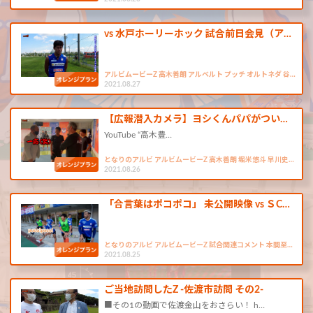
vs 水戸ホーリーホック 試合前日会見（ア…
アルビムービーZ 高木善朗 アルベルト プッチ オルトネダ 谷…
2021.08.27
【広報潜入カメラ】ヨシくんパパがつい…
YouTube “高木豊…
となりのアルビ アルビムービーZ 高木善朗 堀米悠斗 早川史…
2021.08.26
「合言葉はポコポコ」 未公開映像 vs ＳC…
となりのアルビ アルビムービーZ 試合関連コメント 本間至…
2021.08.25
ご当地訪問したZ -佐渡市訪問 その2-
■その1の動画で佐渡金山をおさらい！ h…