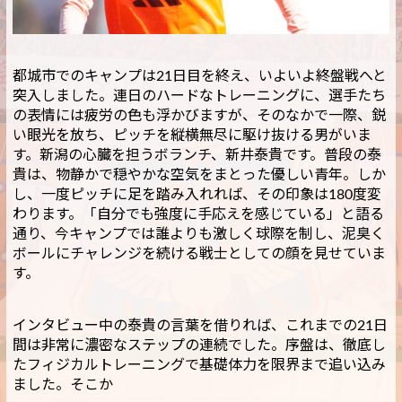
都城市でのキャンプは21日目を終え、いよいよ終盤戦へと
突入しました。連日のハードなトレーニングに、選手たち
の表情には疲労の色も浮かびますが、そのなかで一際、鋭
い眼光を放ち、ピッチを縦横無尽に駆け抜ける男がいま
す。新潟の心臓を担うボランチ、新井泰貴です。普段の泰
貴は、物静かで穏やかな空気をまとった優しい青年。しか
し、一度ピッチに足を踏み入れれば、その印象は180度変
わります。「自分でも強度に手応えを感じている」と語る
通り、今キャンプでは誰よりも激しく球際を制し、泥臭く
ボールにチャレンジを続ける戦士としての顔を見せていま
す。
インタビュー中の泰貴の言葉を借りれば、これまでの21日
間は非常に濃密なステップの連続でした。序盤は、徹底し
たフィジカルトレーニングで基礎体力を限界まで追い込み
ました。そこか