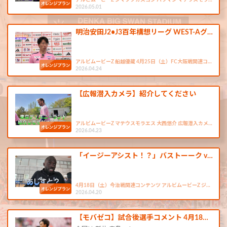
アルビムービーZ シマブクカズヨシ バウマン マテウスモラ…
2026.05.01
明治安田J2•J3百年構想リーグ WEST-Aグ…
アルビムービーZ 船越優蔵 4月25日（土）FC大阪戦関連コ…
2026.04.24
【広報潜入カメラ】紹介してください
アルビムービーZ マテウスモラエス 大西悠介 広報潜入カメ…
2026.04.23
「イージーアシスト！？」バストーーク v…
4月18日（土）今治戦関連コンテンツ アルビムービーZ ジ…
2026.04.20
【モバゼコ】試合後選手コメント 4月18…