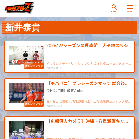
SEARCH
MENU
新井泰貴
2026/27シーズン開幕直前！大予想スペシ…
イウリカスティーリョ シマブクカズヨシ ダニーロゴメス バ…
2026.08.06
【モバゼコ】プレシーズンマッチ 試合後…
今回は 加藤 徹也&nbs…
モバゼコ 加藤徹也 7月25日（土）山形戦関連コンテンツ 新…
2026.07.25
【広報潜入カメラ】沖縄・八重瀬町キャ…