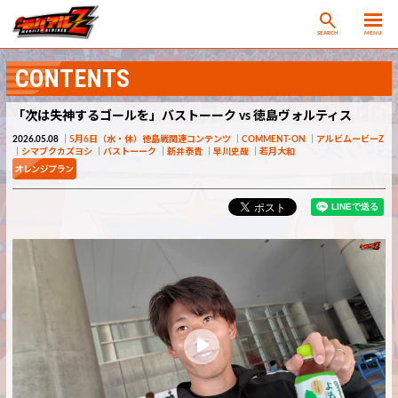
SEARCH
MENU
CONTENTS
「次は失神するゴールを」バストーーク vs 徳島ヴォルティス
2026.05.08
5月6日（水・休）徳島戦関連コンテンツ
COMMENT-ON
アルビムービーZ
シマブクカズヨシ
バストーーク
新井泰貴
早川史哉
若月大和