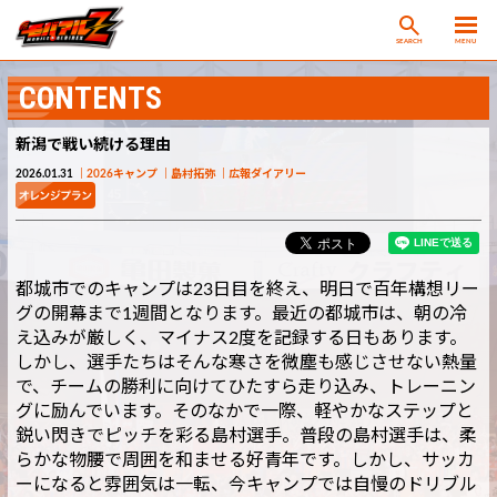
SEARCH
MENU
CONTENTS
新潟で戦い続ける理由
2026.01.31
2026キャンプ
島村拓弥
広報ダイアリー
都城市でのキャンプは23日目を終え、明日で百年構想リー
グの開幕まで1週間となります。最近の都城市は、朝の冷
え込みが厳しく、マイナス2度を記録する日もあります。
しかし、選手たちはそんな寒さを微塵も感じさせない熱量
で、チームの勝利に向けてひたすら走り込み、トレーニン
グに励んでいます。そのなかで一際、軽やかなステップと
鋭い閃きでピッチを彩る島村選手。普段の島村選手は、柔
らかな物腰で周囲を和ませる好青年です。しかし、サッカ
ーになると雰囲気は一転、今キャンプでは自慢のドリブル