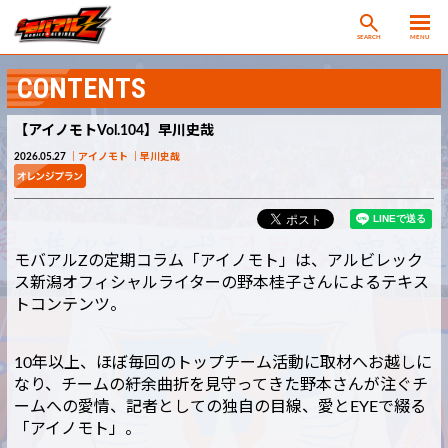
SEARCH
MENU
CONTENTS
【アイノモトVol.104】早川史哉
2026.05.27
アイノモト
早川史哉
モバアルZの定期コラム「アイノモト」は、アルビレック
ス新潟オフィシャルライターの野本桂子さんによるテキス
トコンテンツ。
10年以上、ほぼ毎回のトップチーム活動に取材へお越しに
なり、チームの紆余曲折を見守ってきた野本さんが注ぐチ
ームへの愛情、記者としての独自の目線、愛とEYEで綴る
「アイノモト」。