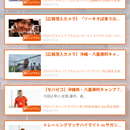
2026/27キャンプ アルビムービーZ 加藤徹也 古長谷千博 奥…
2026.07.16
【広報潜入カメラ】『ソーキそば食うの…
2026/27キャンプ アルビムービーZ シマブクカズヨシ バウ…
2026.07.15
【広報潜入カメラ】沖縄・八重瀬町キャ…
2026/27キャンプ アルビムービーZ バウマン 内山翔太 古長…
2026.07.14
【モバゼコ】沖縄県・八重瀬町キャンプ 7…
今回は早川 史哉 選手、森…
2026/27キャンプ モバゼコ 早川史哉 森璃太 石山青空 藤原…
2026.07.14
トレーニングマッチハイライト vs サガン…