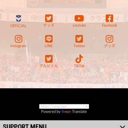
グッズ
youtube
Facebook
OFFICIAL
Instagram
LINE
Twitter
グッズ
アルビくん
TikTok
Powered by
Translate
SUPPORT MENU