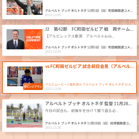
アルベルト プッチ オルトネダ 12月5日（日）町田戦関連コメ…
2021.12.05
J2 第42節 FC町田ゼルビア 戦 両チーム…
【アルビレックス新潟 アルベルト&nb…
アルベルト プッチ オルトネダ 12月5日（日）町田戦関連コメ…
2021.12.05
vs FC町田ゼルビア 試合前日会見（アルベル…
アルビムービーZ 堀米悠斗 アルベルト プッチ オルトネダ ロメ…
2021.12.04
アルベルト プッチ オルトネダ 監督 11月28…
今日の試合も、前後半を分けて振り返る必…
アルベルト プッチ オルトネダ 11月28日（日）琉球戦関連コ…
2021.11.28