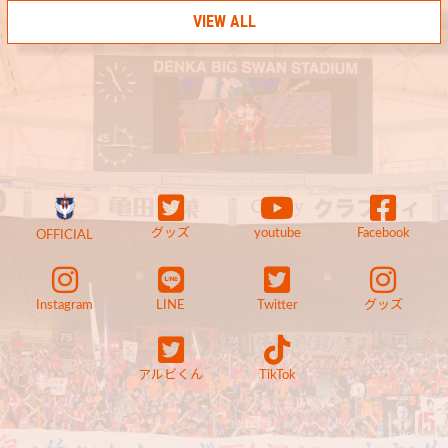
VIEW ALL
グッズ
youtube
Facebook
OFFICIAL
Instagram
LINE
Twitter
グッズ
アルビくん
TikTok