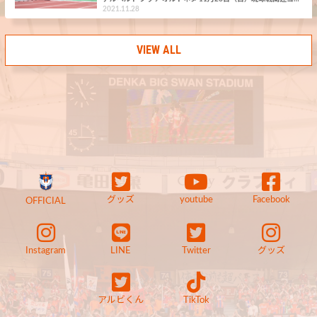
2021.11.28
VIEW ALL
グッズ
youtube
Facebook
OFFICIAL
Instagram
LINE
Twitter
グッズ
アルビくん
TikTok