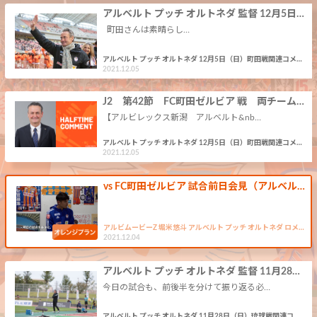
アルベルト プッチ オルトネダ 監督 12月5日…
町田さんは素晴らし…
アルベルト プッチ オルトネダ 12月5日（日）町田戦関連コメ…
2021.12.05
J2 第42節 FC町田ゼルビア 戦 両チーム…
【アルビレックス新潟 アルベルト&nb…
アルベルト プッチ オルトネダ 12月5日（日）町田戦関連コメ…
2021.12.05
vs FC町田ゼルビア 試合前日会見（アルベル…
アルビムービーZ 堀米悠斗 アルベルト プッチ オルトネダ ロメ…
2021.12.04
アルベルト プッチ オルトネダ 監督 11月28…
今日の試合も、前後半を分けて振り返る必…
アルベルト プッチ オルトネダ 11月28日（日）琉球戦関連コ…