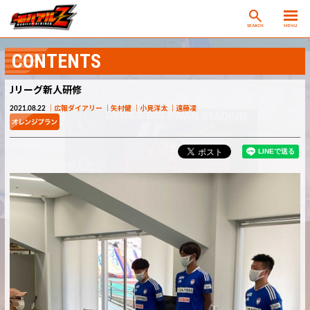
SEARCH
MENU
CONTENTS
Jリーグ新人研修
2021.08.22
広報ダイアリー
矢村健
小見洋太
遠藤凌