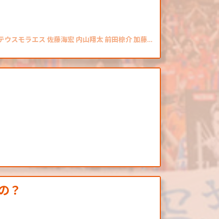
ウスモラエス 佐藤海宏 内山翔太 前田椋介 加藤…
の？