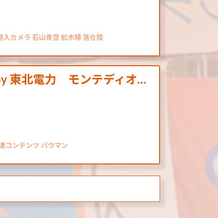
潜入カメラ 石山青空 舩木翔 落合陸
d by 東北電力 モンテディオ…
関連コンテンツ バウマン