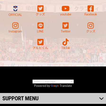
グッズ
youtube
Facebook
OFFICIAL
Instagram
LINE
Twitter
グッズ
アルビくん
TikTok
Powered by
Translate
SUPPORT MENU