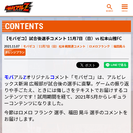
SEARCH
MENU
CONTENTS
【モバゼコ】試合後選手コメント 11月7日（日）vs 松本山雅FC
2021.11.07
モバゼコ
11月7日（日）松本戦関連コメント
ロメロフランク
福田晃斗
モバ
アル
Z
オリジナル
コ
メント「モバゼコ」は、アルビレ
ックス新潟 広報部が試合後の選手に直撃。ゲームの振り返
りや手ごたえ、ときには悔しさをテキストでお届けするコ
ンテンツです！試用期間を経て、2021年5月からレギュラ
ーコンテンツになりました。
今節はロメロ フランク 選手、福田 晃斗 選手のコメントを
お届けします。