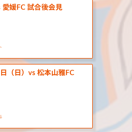
s 愛媛FC 試合後会見
ト
日（日）vs 松本山雅FC
斗