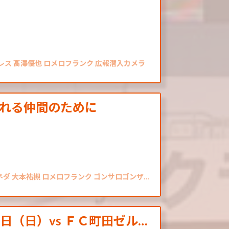
レス 髙澤優也 ロメロフランク 広報潜入カメラ
くれる仲間のために
ネダ 大本祐槻 ロメロフランク ゴンサロゴンザ…
日（日）vs ＦＣ町田ゼル…