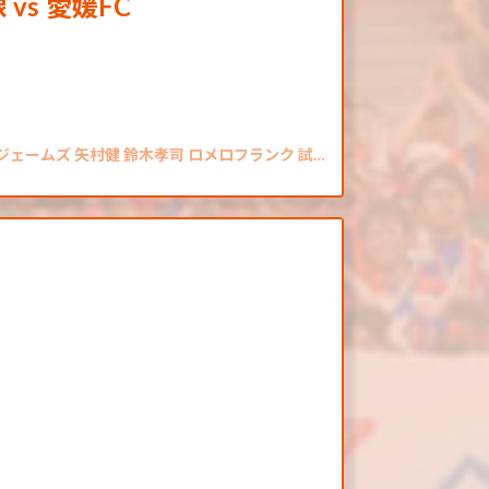
s 愛媛FC
ジェームズ 矢村健 鈴木孝司 ロメロフランク 試…