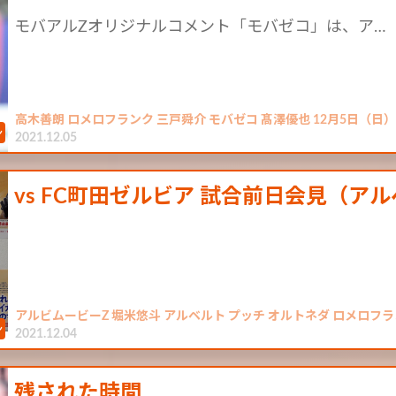
モバアルZオリジナルコメント「モバゼコ」は、ア…
高木善朗 ロメロフランク 三戸舜介 モバゼコ 髙澤優也 12月5日（
2021.12.05
vs FC町田ゼルビア 試合前日会見（ア
アルビムービーZ 堀米悠斗 アルベルト プッチ オルトネダ ロメロフ
2021.12.04
残された時間