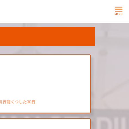
MENU
舞行龍くつした30日