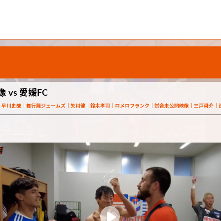
vs 愛媛FC
早川史哉
舞行龍ジェームズ
矢村健
鈴木孝司
ロメロフランク
試合未公開映像
三戸舜介