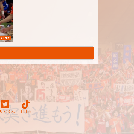
S ONLY
ルビくん
TikTok