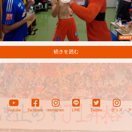
MEMBER'
続きを読む
youtube
Facebook
Instagram
LINE
Twitter
グッズ
ア