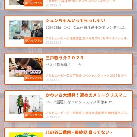
三戸舜介 小見洋太 2023ゼスペ スペシャルウィーク
2023.12.31
シュンちゃんいってらっしゃい
12月28日（木）に三戸舜介選手がオランダへ出…
アルビムービーZ 池澤波空 三戸舜介 2023ゼスペ スペシャル…
2023.12.31
三戸吸う介２０２３
ゼスぺ延長戦！！ 今…
アルビムービーZ 三戸舜介 スペシャルウィーク 2023ゼスぺ
2023.12.30
かわいさ大爆発！遅めのメリークリスマ…
SNSで話題になったクリスマス画像🎄 か…
アルビムービーZ 三戸舜介 小見洋太 吉田陣平 西村遥己 202…
2023.12.28
J1の谷口農園 - 最終話 育ってない -