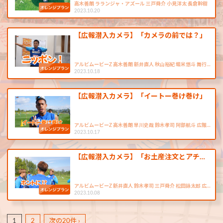
高木善朗 ラランジャ・アズール 三戸舜介 小見洋太 長倉幹樹
2023.10.20
【広報潜入カメラ】「カメラの前では？」
アルビムービーZ 高木善朗 新井直人 秋山裕紀 堀米悠斗 舞行…
2023.10.18
【広報潜入カメラ】「イートー巻け巻け」
アルビムービーZ 高木善朗 早川史哉 鈴木孝司 阿部航斗 広報…
2023.10.17
【広報潜入カメラ】「お土産注文とアチ…
アルビムービーZ 新井直人 鈴木孝司 三戸舜介 松田詠太郎 広…
2023.10.08
1
2
次の20件 ›