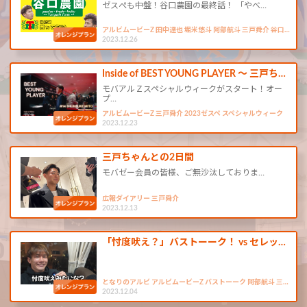
ゼスぺも中盤！谷口農園の最終話！ 「やべ…
アルビムービーZ 田中達也 堀米悠斗 阿部航斗 三戸舜介 谷口…
2023.12.26
Inside of BEST YOUNG PLAYER ～ 三戸ち…
モバアルＺスペシャルウィークがスタート！オー
プ…
アルビムービーZ 三戸舜介 2023ゼスペ スペシャルウィーク
2023.12.23
三戸ちゃんとの2日間
モバゼー会員の皆様、ご無沙汰しておりま…
広報ダイアリー 三戸舜介
2023.12.13
「忖度吠え？」バストーーク！ vs セレッ…
となりのアルビ アルビムービーZ バストーーク 阿部航斗 三…
2023.12.04