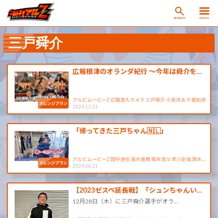
SEARCH
MENU
三戸舜介
広報根津のオランダ紀行 ～今年は舜介を…
アルビムービーZ 広報潜入カメラ 三戸舜介 小見洋太 千葉和彦
2024.12.31
「帰ってきた三戸ちゃん🇳🇱」
アルビムービーZ 田中達也 高木善朗 堀米悠斗 早川史哉 鈴木…
2024.06.21
【2023ゼスペ延長戦】「シュンちゃんい…
12月28日（木）に三戸舜介選手がオラ…