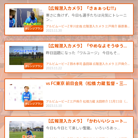
【広報潜入カメラ】「さぁぁっむ!!!」
寒さに負けず、今日も選手たちは元気にトレーニ
ン…
アルビムービーZ 早川史哉 広報潜入カメラ 三戸舜介 藤原奏…
2023.11.30
【広報潜入カメラ】「やめなよそうゆう…
昨日話題になった「ワルユージ」 今日もそ…
アルビムービーZ 鈴木孝司 島田譲 広報潜入カメラ 三戸舜介…
2023.11.22
vs FC東京 前日会見（松橋 力蔵 監督・三…
アルビムービーZ 三戸舜介 松橋力蔵 太田修介 11月11日（…
2023.11.10
【広報潜入カメラ】「かわいいシュート…
今日も今日とて楽しい聖籠。 いろいろあっ…