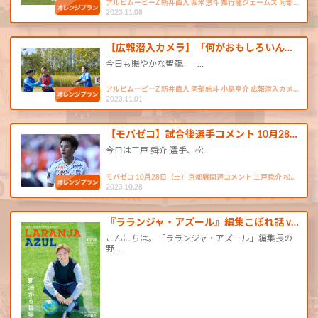
アルビムービーZ 新井直人 堀米悠斗 舞行龍ジェームズ 阿部…
2023.11.08
【広報潜入カメラ】「何がおもしろいん…
今日も賑やかな聖籠。 …
アルビムービーZ 新井直人 阿部航斗 小島亨介 広報潜入カメ…
2023.11.01
【モバゼコ】試合後選手コメント 10月28…
今日は三戸 舜介 選手、松…
モバゼコ 10月28日（土）京都戦関連コメント 三戸舜介 松…
2023.10.28
『ラランジャ・アズール』編集こぼれ話 v…
こんにちは。「ラランジャ・アズール」編集長の
野…