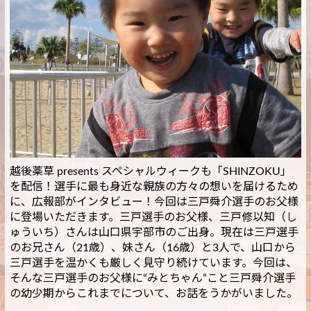
越後薬草 presents スペシャルウィークも「SHINZOKU」
を配信！選手に最も身近な親族の方々の想いを届けるため
に、広報部がインタビュー！今回は三戸舜介選手のお父様
に登場いただきます。三戸選手のお父様、三戸修以知（し
ゅういち）さんは山口県宇部市のご出身。現在は三戸選手
のお兄さん（21歳）、妹さん（16歳）と3人で、山口から
三戸選手を温かくも厳しく見守り続けています。今回は、
そんな三戸選手のお父様に“みとちゃん”こと三戸舜介選手
の幼少期からこれまでについて、お話をうかがいました。