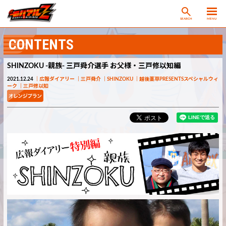
SEARCH
MENU
CONTENTS
SHINZOKU -親族- 三戸舜介選手 お父様・三戸修以知編
2021.12.24
広報ダイアリー
三戸舜介
SHINZOKU
越後薬草PRESENTSスペシャルウィ
ーク
三戸修以知