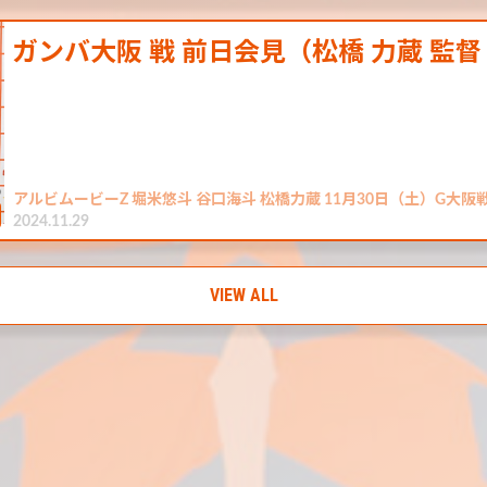
ガンバ大阪 戦 前日会見（松橋 力蔵 監督
アルビムービーZ 堀米悠斗 谷口海斗 松橋力蔵 11月30日（土）G大
2024.11.29
VIEW ALL