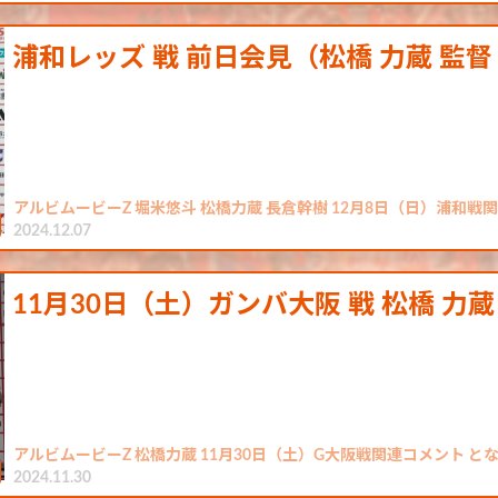
浦和レッズ 戦 前日会見（松橋 力蔵 監督
アルビムービーZ 堀米悠斗 松橋力蔵 長倉幹樹 12月8日（日）浦和戦
2024.12.07
11月30日（土）ガンバ大阪 戦 松橋 力蔵
アルビムービーZ 松橋力蔵 11月30日（土）G大阪戦関連コメント と
2024.11.30