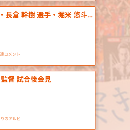
・長倉 幹樹 選手・堀米 悠斗…
関連コメント
 監督 試合後会見
なりのアルビ