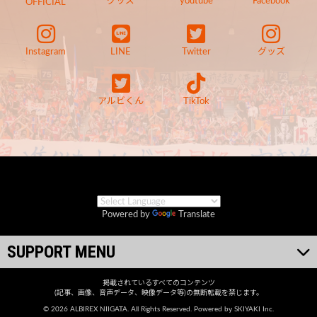
グッズ
youtube
Facebook
OFFICIAL
Instagram
LINE
Twitter
グッズ
アルビくん
TikTok
Powered by
Translate
SUPPORT MENU
掲載されているすべてのコンテンツ
(記事、画像、音声データ、映像データ等)の無断転載を禁じます。
© 2026 ALBIREX NIIGATA. All Rights Reserved. Powered by
SKIYAKI Inc.