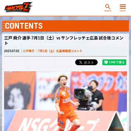
SEARCH
MENU
CONTENTS
三戸 舜介 選手 7月1日（土）vs サンフレッチェ広島 試合後コメン
ト
2023.07.02
三戸舜介
7月1日（土）広島戦関連コメント