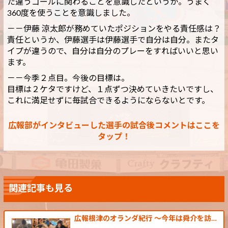
た違うゴールに関わることを意識したというか。うまく
360度を使うことを意識しました。
－－伊藤 涼太郎が務めていたポジションをやる責任感は？
責任というか、伊藤選手は伊藤選手で自分は自分。またタ
イプが違うので、自分は自分のプレーをすればいいと思い
ます。
－－今季２点目。今後の目標は。
目標は２ケタですけど、１点ずつ決めていきたいですし、
これに満足せずに毎試合できるようにならないとです。
広報部がインタビューした選手の試合後コメントはここを
タップ！
関連記事も見る
広報根津のオランダ紀行 ～今年は舜介を訪…