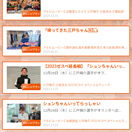
アルビムービーZ 広報潜入カメラ 三戸舜介 小見洋太 千葉和彦
2024.12.31
「帰ってきた三戸ちゃん🇳🇱」
アルビムービーZ 田中達也 高木善朗 堀米悠斗 早川史哉 鈴木孝…
2024.06.21
【2023ゼスペ延長戦】「シュンちゃんいっ…
12月28日（木）に三戸舜介選手がオラ…
三戸舜介 小見洋太 2023ゼスペ スペシャルウィーク
2023.12.31
シュンちゃんいってらっしゃい
12月28日（木）に三戸舜介選手がオランダへ出…
アルビムービーZ 池澤波空 三戸舜介 2023ゼスペ スペシャルウ…
2023.12.31