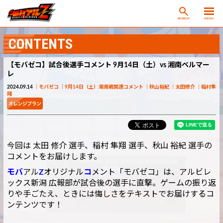
SEARCH
MENU
CONTENTS
【モバゼコ】試合後選手コメント 9月14日（土）vs 湘南ベルマー
レ
2024.09.14
モバゼコ
9月14日（土）湘南戦関連コメント
秋山裕紀
太田修介
稲村隼
翔
今回は 太田 修介 選手、稲村 隼翔 選手、秋山 裕紀 選手の
コメントをお届けします。
モバ
アル
Z
オリジナル
コ
メント「モバゼコ」は、アルビレ
ックス新潟 広報部が試合後の選手に直撃。ゲームの振り返
りや手ごたえ、ときには悔しさをテキストでお届けするコ
ンテンツです！