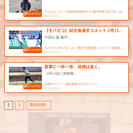
アルビムービーZ 藤田和輝 樹森大介 稲村隼翔 2月22日（土…
2025.02.21
【モバゼコ】試合後選手コメント 2月15…
今回は 星 雄次 …
モバゼコ 2月15日（土）横浜FM戦関連コンテンツ 星雄次…
2025.02.15
真摯に一歩一歩。目標は高く。
1月13日に宮崎県…
広報ダイアリー 稲村隼翔 2025キャンプ
2025.02.14
1
2
次の20件 ›