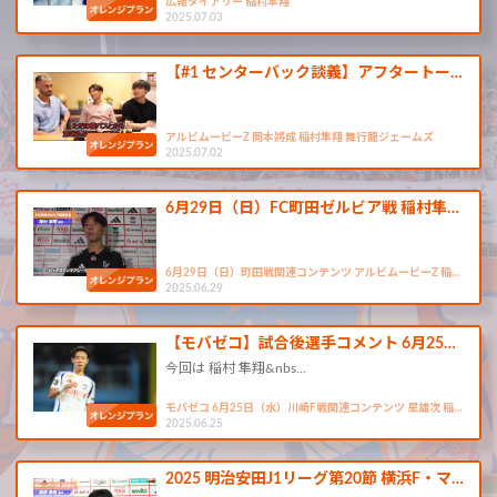
広報ダイアリー 稲村隼翔
2025.07.03
【#1 センターバック談義】アフタートー…
アルビムービーZ 岡本將成 稲村隼翔 舞行龍ジェームズ
2025.07.02
6月29日（日）FC町田ゼルビア戦 稲村隼…
6月29日（日）町田戦関連コンテンツ アルビムービーZ 稲…
2025.06.29
【モバゼコ】試合後選手コメント 6月25…
今回は 稲村 隼翔&nbs…
モバゼコ 6月25日（水）川崎F戦関連コンテンツ 星雄次 稲…
2025.06.25
2025 明治安田J1リーグ第20節 横浜F・マ…