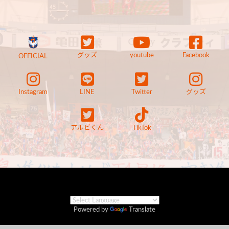
グッズ
youtube
Facebook
OFFICIAL
Instagram
LINE
Twitter
グッズ
アルビくん
TikTok
Powered by
Translate