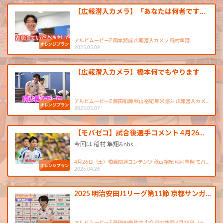
【広報潜入カメラ】「あなたは何者です…
アルビムービーZ 岡本將成 広報潜入カメラ 稲村隼翔
2025.05.09
【広報潜入カメラ】橋本何でもやります
アルビムービーZ 藤田和輝 秋山裕紀 堀米悠斗 広報潜入カメ…
2025.05.07
【モバゼコ】試合後選手コメント 4月26…
今回は 稲村 隼翔&nbs…
4月26日（土）柏戦関連コンテンツ 秋山裕紀 稲村隼翔 モバ…
2025.04.26
2025 明治安田J1リーグ第11節 京都サンガ…