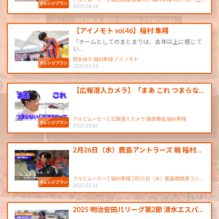
アルビムービーZ 藤田和輝 樹森大介 稲村隼翔 4月19日（土…
2025.04.18
【アイノモト vol.46】稲村 隼翔
「チームとしてのまとまりは、去年以上に感じて
い…
野本桂子 稲村隼翔 アイノモト
2025.03.14
【広報潜入カメラ】「まあ これ つまらな…
アルビムービーZ 広報潜入カメラ 藤原奏哉 稲村隼翔
2025.03.05
2月26日（水）鹿島アントラーズ 戦 稲村…
アルビムービーZ 稲村隼翔 2月26日（水）鹿島戦関連コン…
2025.02.26
2025 明治安田J1リーグ第2節 清水エスパ…