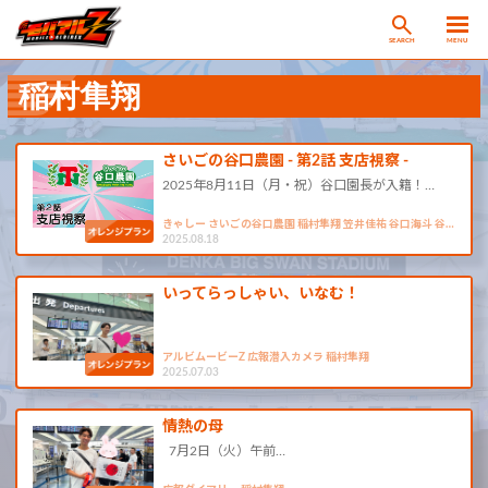
SEARCH
MENU
稲村隼翔
さいごの谷口農園 - 第2話 支店視察 -
2025年8月11日（月・祝）谷口園長が入籍！…
きゃしー さいごの谷口農園 稲村隼翔 笠井佳祐 谷口海斗 谷…
2025.08.18
いってらっしゃい、いなむ！
アルビムービーZ 広報潜入カメラ 稲村隼翔
2025.07.03
情熱の母
7月2日（火）午前…