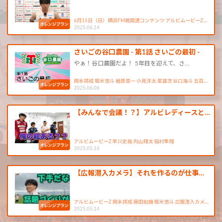
6月15日（日）横浜FM戦関連コンテンツ アルビムービーZ…
2025.06.14
さいごの谷口農園 - 第1話 さいごの最初 -
やぁ！谷口農園だよ！ 5年目を迎えて、さ…
岡本將成 堀米悠斗 楢原星一 小見洋太 星雄次 谷口海斗 五百…
2025.06.06
【みんなで会議！？】アルビレディースと…
アルビムービーZ 早川史哉 内山翔太 稲村隼翔
2025.05.16
【広報潜入カメラ】それを作るのが仕事…
アルビムービーZ 岡本將成 藤田和輝 堀米悠斗 広報潜入カメ…
2025.05.14