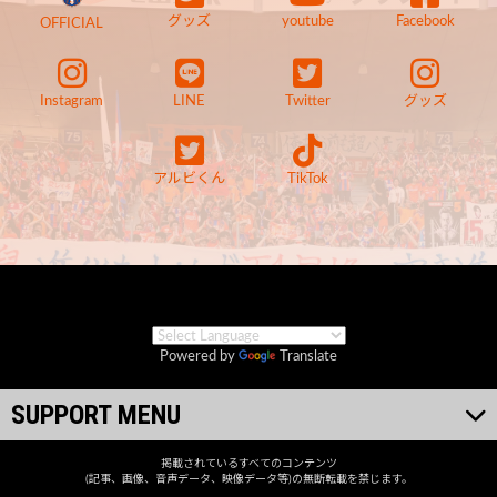
グッズ
youtube
Facebook
OFFICIAL
Instagram
LINE
Twitter
グッズ
アルビくん
TikTok
Powered by
Translate
SUPPORT MENU
掲載されているすべてのコンテンツ
(記事、画像、音声データ、映像データ等)の無断転載を禁じます。