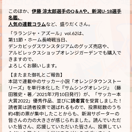
このほか、
伊藤 涼太郎選手のQ＆Aや、新潟U-18選手
名鑑、
人気の連載コラム
など、盛りだくさん。
「ラランジャ・アズール」vol.62は、
第11節・ホーム長崎戦当日、
デンカビッグスワンスタジアムのグッズ売店や、
アルビレックスショップオレンジガーデンでも購入で
きますので、
よろしくお願いします。
【またまた御礼とご報告】
本誌で連載中のサッカー小説「オレンジタウンストー
リーズ」を単行本化した『サムシングオレンジ』（藤
田雅史・著／2021年7月10日発行）が、「サッカー本
大賞2022」優秀作品、並びに
読者賞
を受賞しました！
読者賞は読者投票で選ばれるもので、投票総数のうち
約4割の票が集中したことからも、新潟サポーターの
皆さんの力の大きさが感じられました。読んでいただ
いた皆さん、応援していただいた皆さん、投票してい