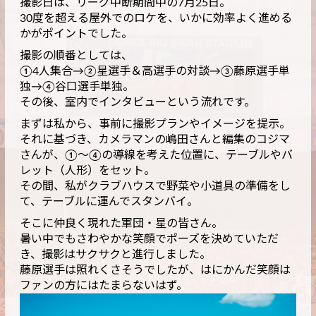
撮影日は、リーグ中断期間中の7月25日。
30度を超える屋外でのロケを、いかに効率よく進める
かがポイントでした。
撮影の順番としては、
①4人集合→②星選手＆高選手の対談→③藤原選手単
独→④谷口選手単独。
その後、室内でインタビューという流れです。
まずは私から、事前に撮影プランやイメージを提示。
それに基づき、カメラマンの嶋田さんと編集のコジマ
さんが、①〜④の導線を考えた位置に、テーブルやバ
レット（人形）をセット。
その間、私がクラブハウスで野菜や小道具の準備をし
て、テーブルに運んでスタンバイ。
そこに仲良く現れた軍団・星の皆さん。
暑い中でもさわやかな笑顔でポーズを決めていただ
き、撮影はサクサクと進行しました。
藤原選手は照れくさそうでしたが、はにかんだ笑顔は
ファンの方にはたまらないはず。