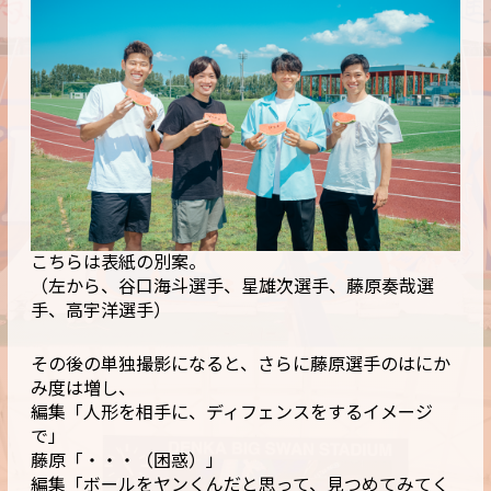
こちらは表紙の別案。
（左から、谷口海斗選手、星雄次選手、藤原奏哉選
手、高宇洋選手）
その後の単独撮影になると、さらに藤原選手のはにか
み度は増し、
編集「人形を相手に、ディフェンスをするイメージ
で」
藤原「・・・（困惑）」
編集「ボールをヤンくんだと思って、見つめてみてく