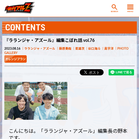
SEARCH
MENU
CONTENTS
『ラランジャ・アズール』編集こぼれ話 vol.76
2023.08.16
ラランジャ・アズール
藤原奏哉
星雄次
谷口海斗
高宇洋
PHOTO
GALLERY
こんにちは。「ラランジャ・アズール」編集長の野本
です。