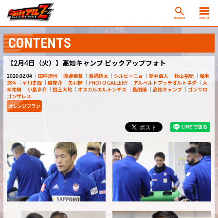
SEARCH
MENU
CONTENTS
【2月4日（火）】高知キャンプ ピックアップフォト
2020.02.04
田中達也
渡邊泰基
渡邉新太
シルビーニョ
新井直人
秋山裕紀
堀米
悠斗
早川史哉
森俊介
矢村健
PHOTO GALLERY
アルベルトプッチオルトネダ
大
本祐槻
小島亨介
田上大地
オスカルエルナンデス
島田譲
高知キャンプ
ゴンサロ
ゴンザレス