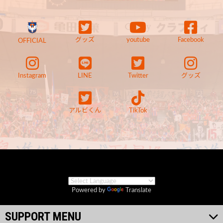
グッズ
youtube
Facebook
OFFICIAL
Instagram
LINE
Twitter
グッズ
アルビくん
TikTok
Powered by
Translate
SUPPORT MENU