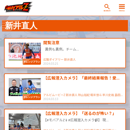
SEARCH
MENU
新井直人
閲覧注意
異例も異例。チーム…
広報ダイアリー 新井直人
2024.03.21
【広報潜入カメラ】「最終結果報告！愛…
アルビムービーZ 新井直人 秋山裕紀 堀米悠斗 早川史哉 島田…
2024.03.13
【広報潜入カメラ】「送るのが怖い？」
【#モバアルZ📱#広報潜入カメラ📹】 現…