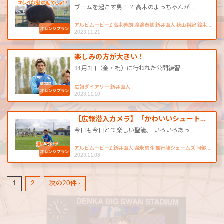
ブームを起こす男！？ 高木のよっちゃんが…
アルビムービーZ 高木善朗 渡邊泰基 新井直人 秋山裕紀 鈴木…
2023.11.21
楽しみの方が大きい！
11月3日（金・祝）に行われた公開練習…
広報ダイアリー 新井直人
2023.11.10
【広報潜入カメラ】「かわいいシュート…
今日も今日とて楽しい聖籠。 いろいろあっ…
アルビムービーZ 新井直人 堀米悠斗 舞行龍ジェームズ 阿部…
2023.11.08
1
2
次の20件 ›