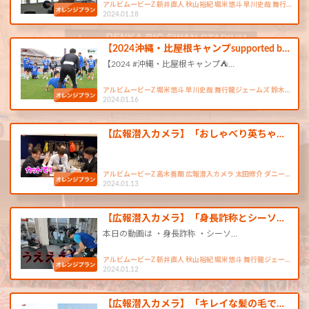
アルビムービーZ 新井直人 秋山裕紀 堀米悠斗 早川史哉 舞行…
2024.01.18
【2024沖縄・比屋根キャンプsupported b…
【2024 #沖縄・比屋根キャンプ⛺…
アルビムービーZ 堀米悠斗 早川史哉 舞行龍ジェームズ 鈴木…
2024.01.16
【広報潜入カメラ】「おしゃべり英ちゃ…
アルビムービーZ 高木善朗 広報潜入カメラ 太田修介 ダニー…
2024.01.13
【広報潜入カメラ】「身長詐称とシーソ…
本日の動画は ・身長詐称 ・シーソ…
アルビムービーZ 新井直人 秋山裕紀 堀米悠斗 舞行龍ジェー…
2024.01.12
【広報潜入カメラ】「キレイな髪の毛で…