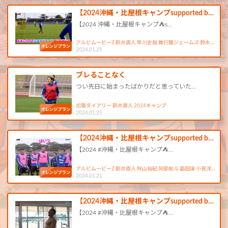
【2024沖縄・比屋根キャンプsupported b…
【2024 沖縄・比屋根キャンプ⛺s…
アルビムービーZ 新井直人 早川史哉 舞行龍ジェームズ 鈴木…
2024.01.29
ブレることなく
つい先日に始まったばかりだと思っていた…
広報ダイアリー 新井直人 2024キャンプ
2024.01.25
【2024沖縄・比屋根キャンプsupported b…
【2024 #沖縄・比屋根キャンプ⛺…
アルビムービーZ 新井直人 秋山裕紀 阿部航斗 島田譲 小見洋…
2024.01.21
【2024沖縄・比屋根キャンプsupported b…
【2024 #沖縄・比屋根キャンプ⛺…