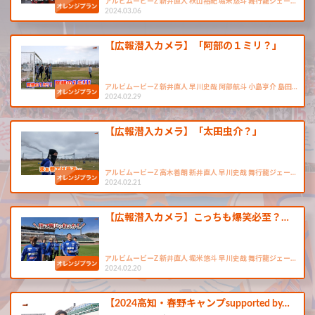
アルビムービーZ 新井直人 秋山裕紀 堀米悠斗 舞行龍ジェー…
2024.03.06
【広報潜入カメラ】「阿部の１ミリ？」
アルビムービーZ 新井直人 早川史哉 阿部航斗 小島亨介 島田…
2024.02.29
【広報潜入カメラ】「太田虫介？」
アルビムービーZ 高木善朗 新井直人 早川史哉 舞行龍ジェー…
2024.02.21
【広報潜入カメラ】こっちも爆笑必至？…
アルビムービーZ 新井直人 堀米悠斗 早川史哉 舞行龍ジェー…
2024.02.20
【2024高知・春野キャンプsupported by…