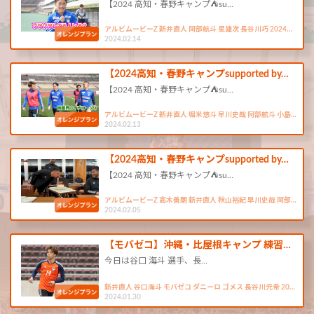
【2024 高知・春野キャンプ⛺su…
アルビムービーZ 新井直人 阿部航斗 星雄次 長谷川巧 2024…
2024.02.14
【2024高知・春野キャンプsupported by…
【2024 高知・春野キャンプ⛺su…
アルビムービーZ 新井直人 堀米悠斗 早川史哉 阿部航斗 小島…
2024.02.13
【2024高知・春野キャンプsupported by…
【2024 高知・春野キャンプ⛺su…
アルビムービーZ 高木善朗 新井直人 秋山裕紀 早川史哉 阿部…
2024.02.05
【モバゼコ】沖縄・比屋根キャンプ 練習…
今日は谷口 海斗 選手、長…
新井直人 谷口海斗 モバゼコ ダニーロ ゴメス 長谷川元希 20…
2024.01.30