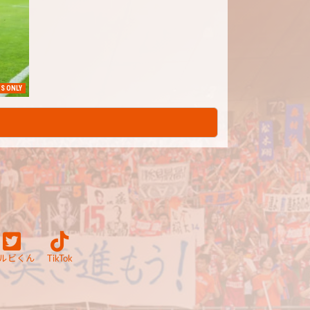
S ONLY
ルビくん
TikTok